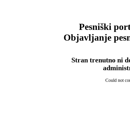
Pesniški port
Objavljanje pesm
Stran trenutno ni d
administ
Could not con