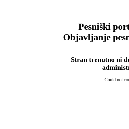
Pesniški port
Objavljanje pesm
Stran trenutno ni d
administ
Could not con