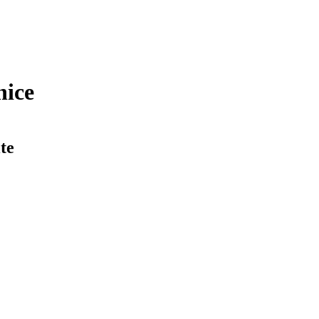
nice
te