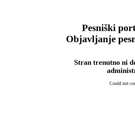
Pesniški port
Objavljanje pesm
Stran trenutno ni d
administ
Could not con