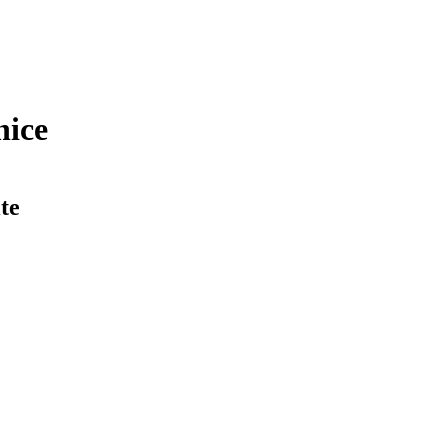
nice
te