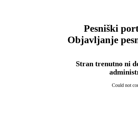
Pesniški port
Objavljanje pesm
Stran trenutno ni d
administ
Could not con