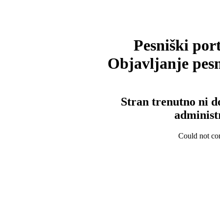
Pesniški port
Objavljanje pesm
Stran trenutno ni d
administ
Could not con