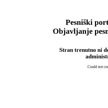
Pesniški port
Objavljanje pesm
Stran trenutno ni d
administ
Could not con