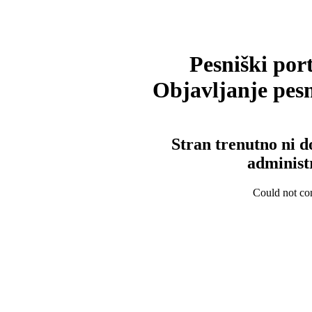
Pesniški port
Objavljanje pesm
Stran trenutno ni d
administ
Could not con