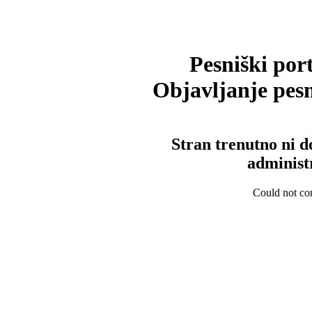
Pesniški port
Objavljanje pesm
Stran trenutno ni d
administ
Could not con