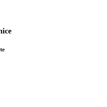
nice
te