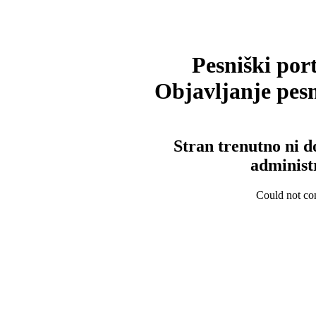
Pesniški port
Objavljanje pesm
Stran trenutno ni d
administ
Could not con