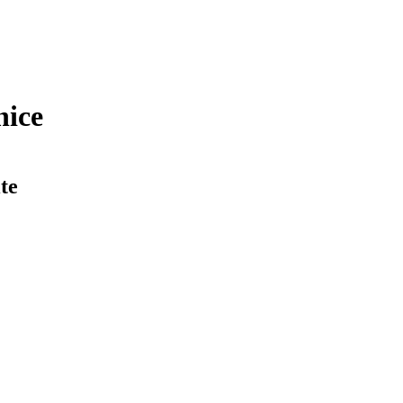
nice
te