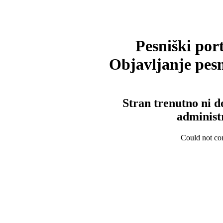
Pesniški port
Objavljanje pesm
Stran trenutno ni d
administ
Could not con