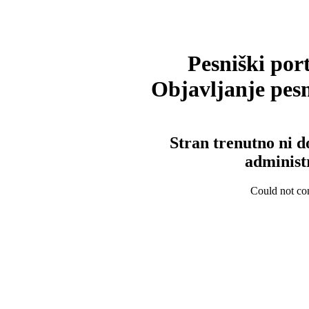
Pesniški port
Objavljanje pesm
Stran trenutno ni d
administ
Could not con