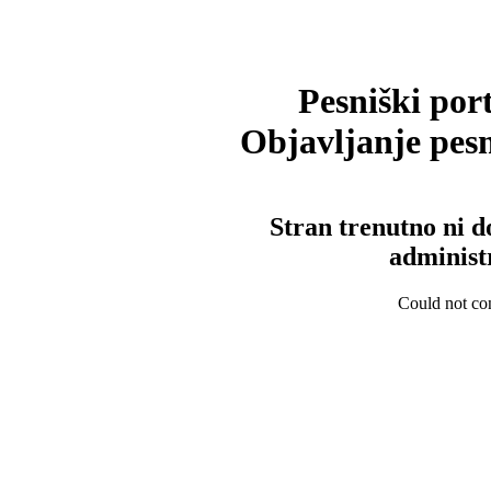
Pesniški port
Objavljanje pesm
Stran trenutno ni d
administ
Could not con