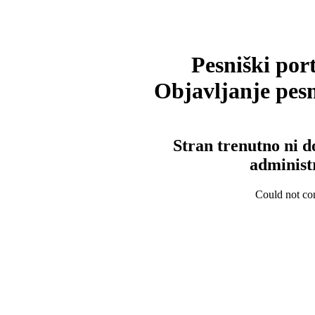
Pesniški port
Objavljanje pesm
Stran trenutno ni d
administ
Could not con