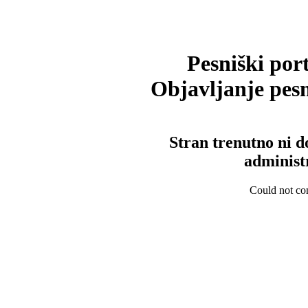
Pesniški port
Objavljanje pesm
Stran trenutno ni d
administ
Could not con