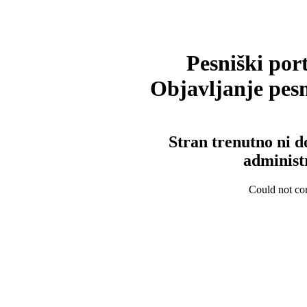
Pesniški port
Objavljanje pesm
Stran trenutno ni d
administ
Could not con