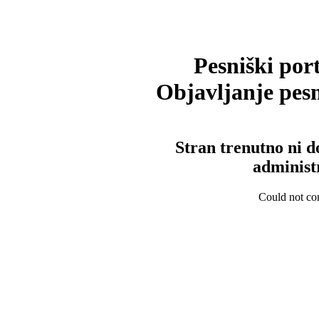
Pesniški port
Objavljanje pesm
Stran trenutno ni d
administ
Could not con