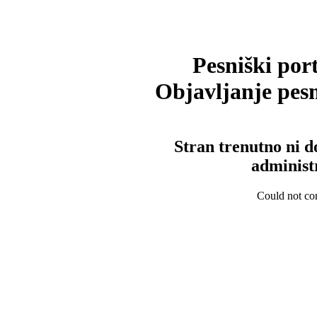
Pesniški port
Objavljanje pesm
Stran trenutno ni d
administ
Could not con