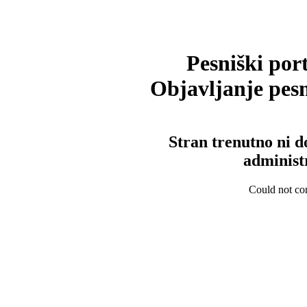
Pesniški port
Objavljanje pesm
Stran trenutno ni d
administ
Could not con