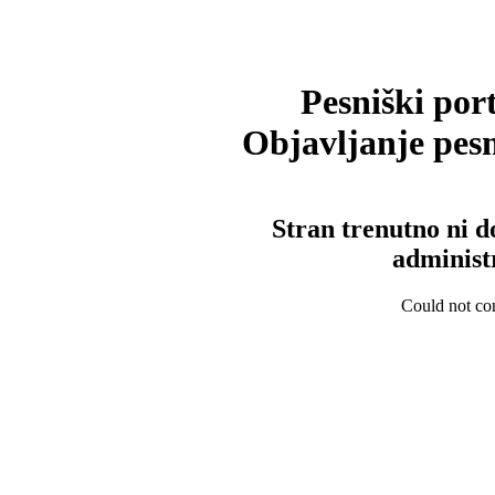
Pesniški port
Objavljanje pesm
Stran trenutno ni d
administ
Could not con