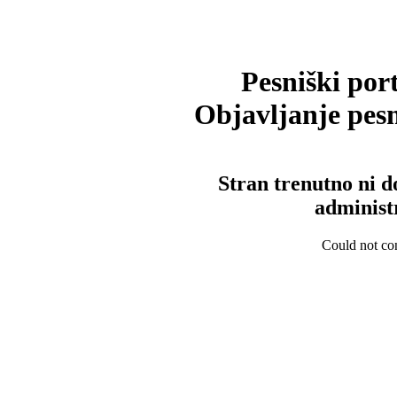
Pesniški port
Objavljanje pesm
Stran trenutno ni d
administ
Could not con