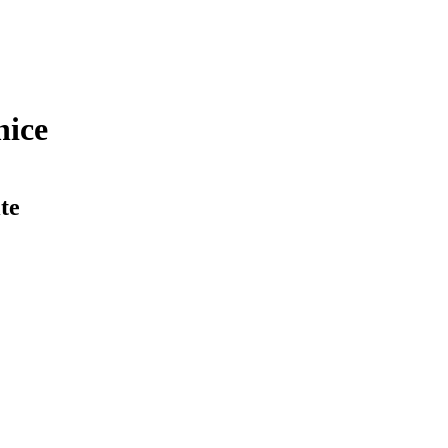
nice
te