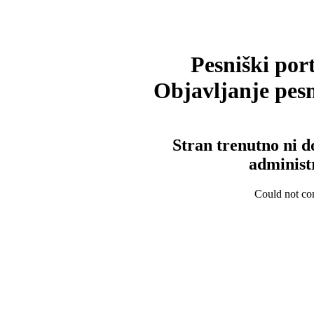
Pesniški port
Objavljanje pesm
Stran trenutno ni d
administ
Could not con