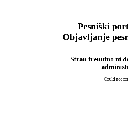
Pesniški port
Objavljanje pesm
Stran trenutno ni d
administ
Could not con