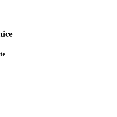
nice
te