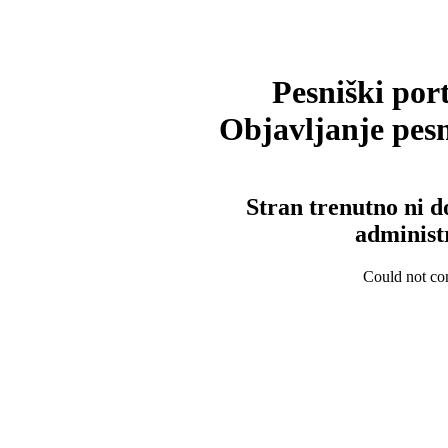
Pesniški port
Objavljanje pesm
Stran trenutno ni d
administ
Could not con