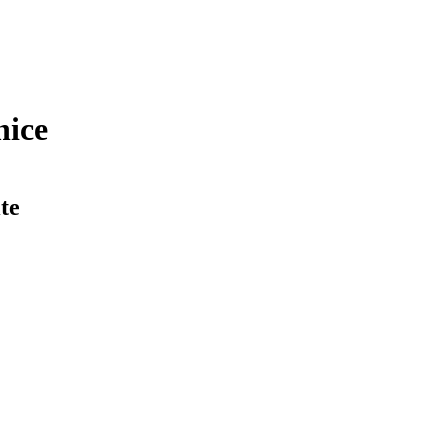
nice
te