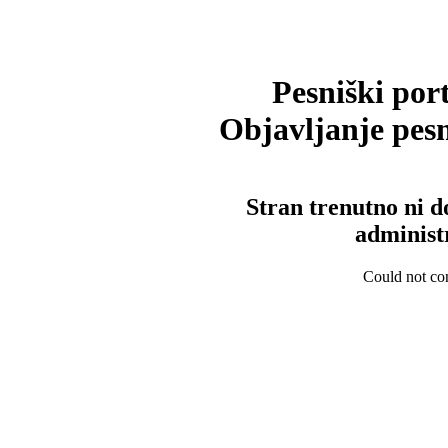
Pesniški port
Objavljanje pesm
Stran trenutno ni d
administ
Could not con