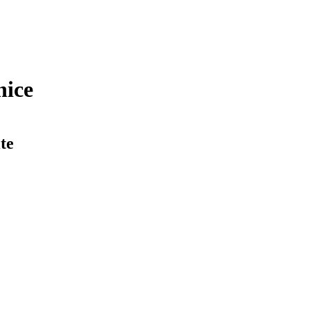
nice
te