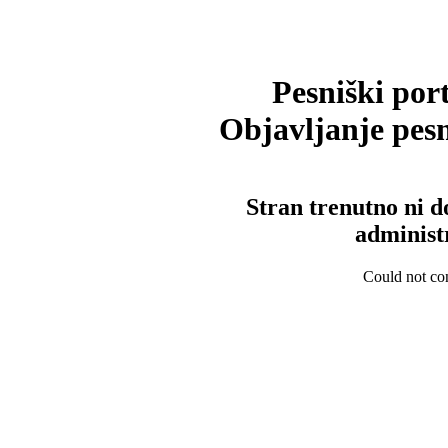
Pesniški port
Objavljanje pesm
Stran trenutno ni d
administ
Could not con