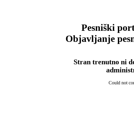
Pesniški port
Objavljanje pesm
Stran trenutno ni d
administ
Could not con