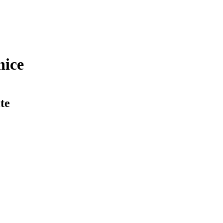
nice
te