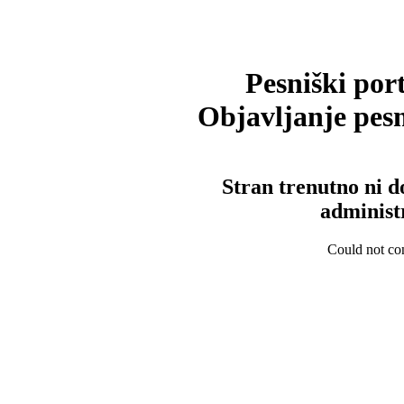
Pesniški port
Objavljanje pesm
Stran trenutno ni d
administ
Could not con