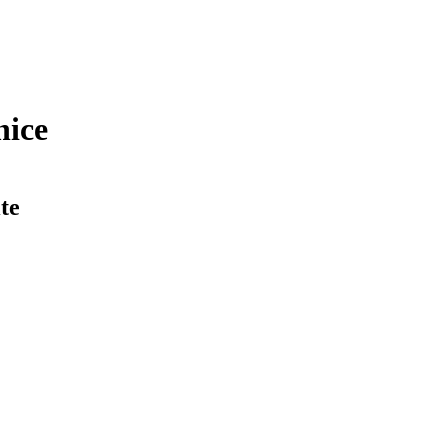
nice
te