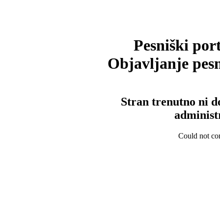
Pesniški port
Objavljanje pesm
Stran trenutno ni d
administ
Could not con