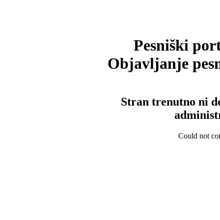
Pesniški port
Objavljanje pesm
Stran trenutno ni d
administ
Could not con