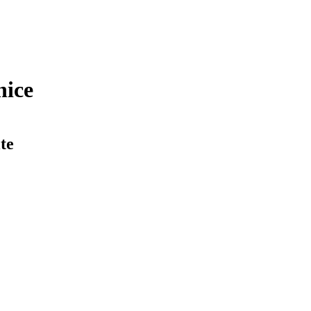
nice
te