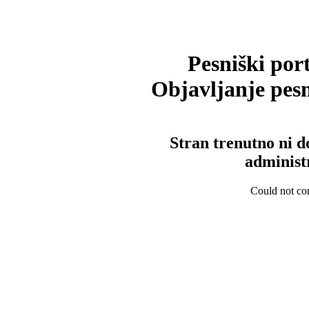
Pesniški port
Objavljanje pesm
Stran trenutno ni d
administ
Could not con