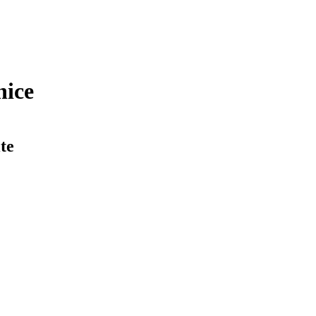
nice
te