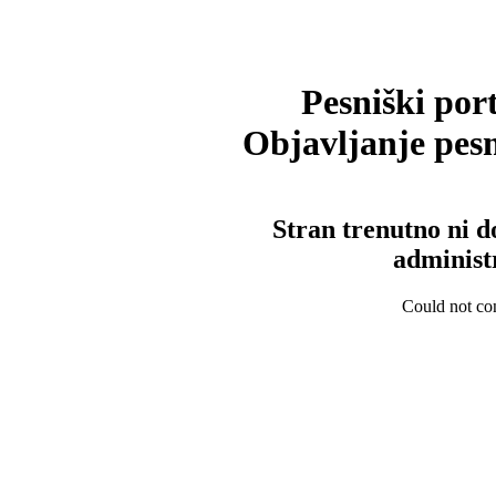
Pesniški port
Objavljanje pesm
Stran trenutno ni d
administ
Could not con