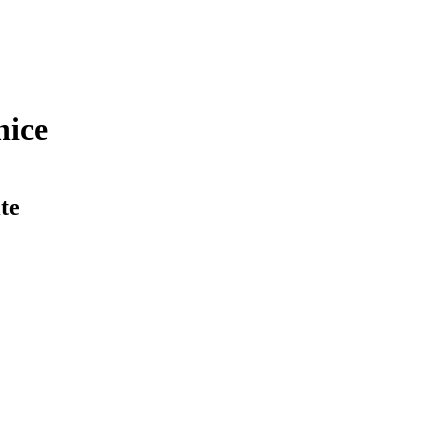
nice
te