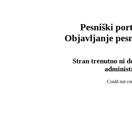
Pesniški port
Objavljanje pesm
Stran trenutno ni d
administ
Could not con