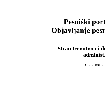
Pesniški port
Objavljanje pesm
Stran trenutno ni d
administ
Could not con