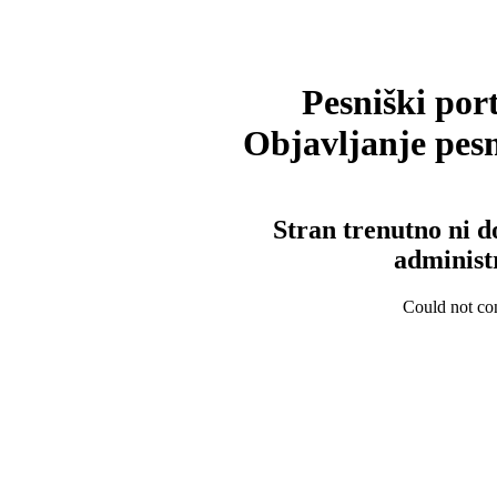
Pesniški port
Objavljanje pesm
Stran trenutno ni d
administ
Could not con