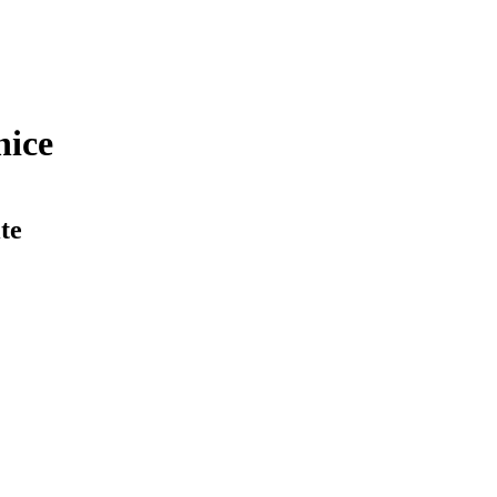
nice
te