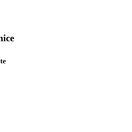
nice
te