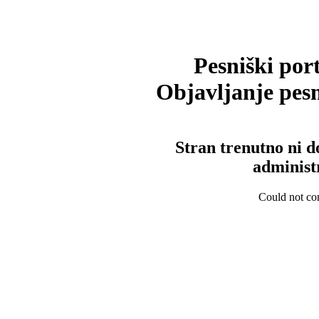
Pesniški port
Objavljanje pesm
Stran trenutno ni d
administ
Could not con